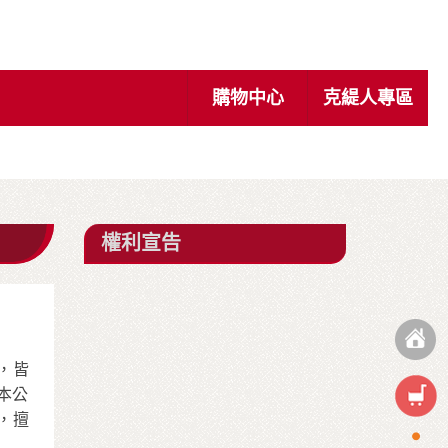
購物中心
克緹人專區
權利宣告
，皆
本公
，擅